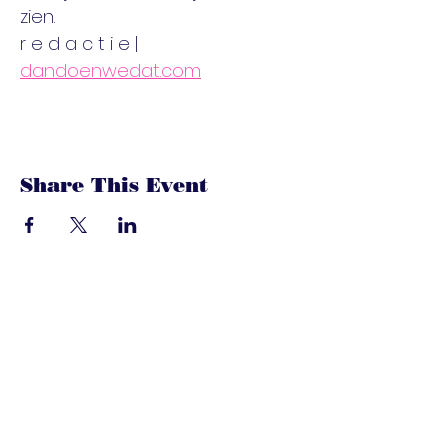
zien. 
r e d a c t i e | 
dandoenwedat.com
Share This Event
dandoenwedat.co
m
Heb je vragen? Een suggesties, of
speciaal verzoek? laat het ons