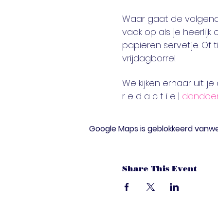
Waar gaat de volgend
vaak op als je heerlijk
papieren servetje. Of
vrijdagborrel. 
We kijken ernaar uit je 
r e d a c t i e | 
dandoe
Google Maps is geblokkeerd vanwege
Share This Event