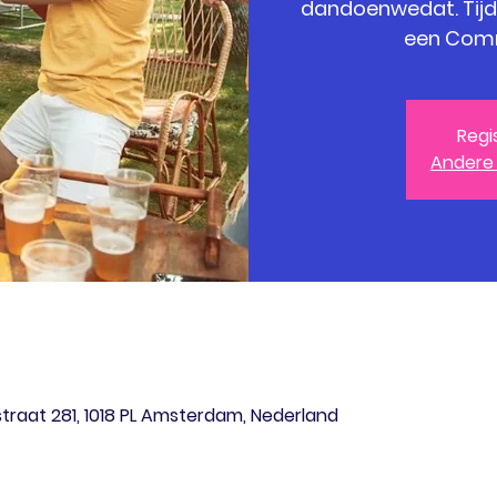
dandoenwedat. Tijden
Regi
Andere
raat 281, 1018 PL Amsterdam, Nederland