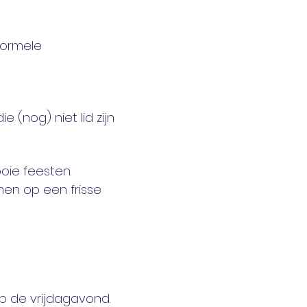
ormele 
 (nog) niet lid zijn 
ie feesten. 
en op een frisse 
p de vrijdagavond. 