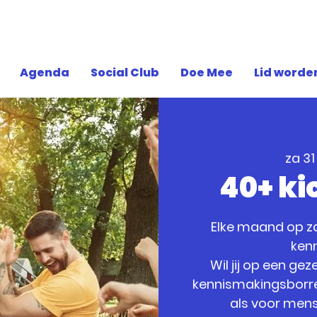
Agenda
Social Club
Doe Mee
Lid worde
za 31
40+ ki
Elke maand op z
ken
Wil jij op een g
kennismakingsborrel
als voor mense