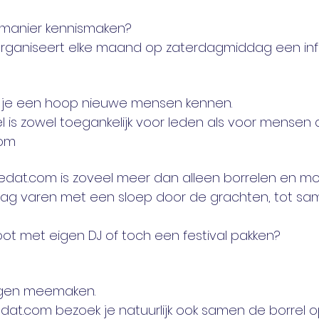
ge manier kennismaken? 
aniseert elke maand op zaterdagmiddag een inf
er je een hoop nieuwe mensen kennen. 
is zowel toegankelijk voor leden als voor mensen die
om
edat.com is zoveel meer dan alleen borrelen en moo
g varen met een sloep door de grachten, tot sam
t met eigen DJ of toch een festival pakken? 
ngen meemaken. 
dat.com bezoek je natuurlijk ook samen de borrel o