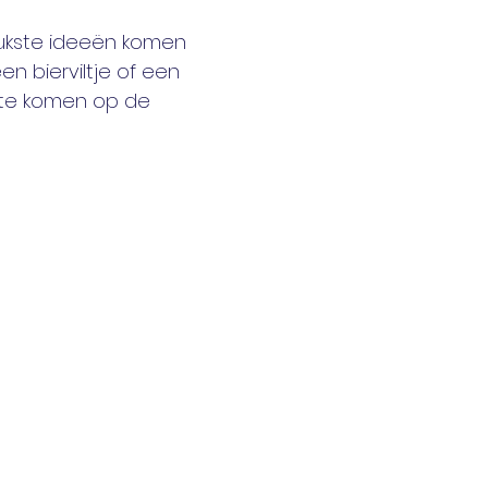
ukste ideeën komen 
n bierviltje of een 
 te komen op de 