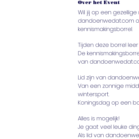
Over het Event
Wil jij op een gezelli
dandoenwedat.com org
kennismakingsborrel.
Tijden deze borrel le
De kennismakingsborrel 
van dandoenwedat.c
Lid zijn van dandoenw
Van een zonnige midda
wintersport. 
Koningsdag op een boo
Alles is mogelijk! 
Je gaat veel leuke di
Als lid van dandoenwe