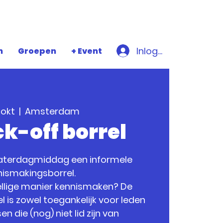
Inloggen
n
Groepen
+ Event
 okt
  |  
Amsterdam
ck-off borrel
aterdagmiddag een informele
nismakingsborrel.
ezellige manier kennismaken? De
 is zowel toegankelijk voor leden
n die (nog) niet lid zijn van