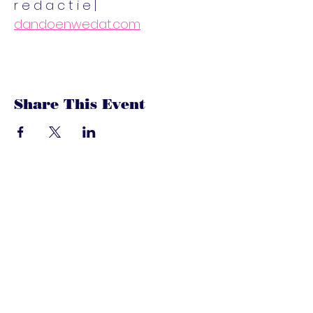
r e d a c t i e | 
dandoenwedat.com
Share This Event
dandoenwedat.co
m
Heb je vragen? Een suggesties, of
speciaal verzoek? laat het ons
weten via de chat. Of bel of mail