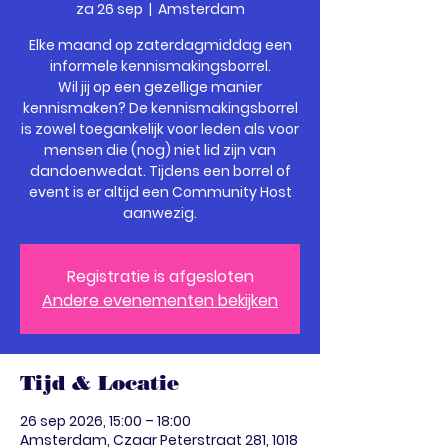
za 26 sep
  |  
Amsterdam
Elke maand op zaterdagmiddag een
informele kennismakingsborrel.
Wil jij op een gezellige manier
kennismaken? De kennismakingsborrel
is zowel toegankelijk voor leden als voor
mensen die (nog) niet lid zijn van
dandoenwedat. Tijdens een borrel of
event is er altijd een Community Host
Registratie is afgesloten
Andere evenementen bekijken
Tijd & Locatie
26 sep 2026, 15:00 – 18:00
Amsterdam, Czaar Peterstraat 281, 1018