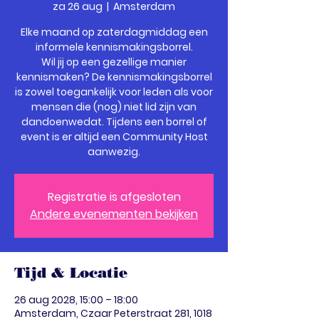
za 26 aug
  |  
Amsterdam
Elke maand op zaterdagmiddag een
informele kennismakingsborrel.
Wil jij op een gezellige manier
kennismaken? De kennismakingsborrel
is zowel toegankelijk voor leden als voor
mensen die (nog) niet lid zijn van
dandoenwedat. Tijdens een borrel of
event is er altijd een Community Host
Registratie is afgesloten
Andere evenementen bekijken
Tijd & Locatie
26 aug 2028, 15:00 – 18:00
Amsterdam, Czaar Peterstraat 281, 1018