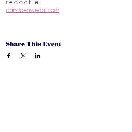
r e d a c t i e | 
dandoenwedat.com
Share This Event
dandoenwedat.co
m
Heb je vragen? Een suggesties, of
speciaal verzoek? laat het ons
weten via de chat. Of bel of mail