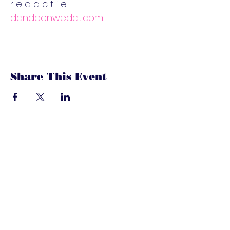
r e d a c t i e | 
dandoenwedat.com
Share This Event
dandoenwedat.co
m
Heb je vragen? Een suggesties, of
speciaal verzoek? laat het ons
weten via de chat. Of bel of mail