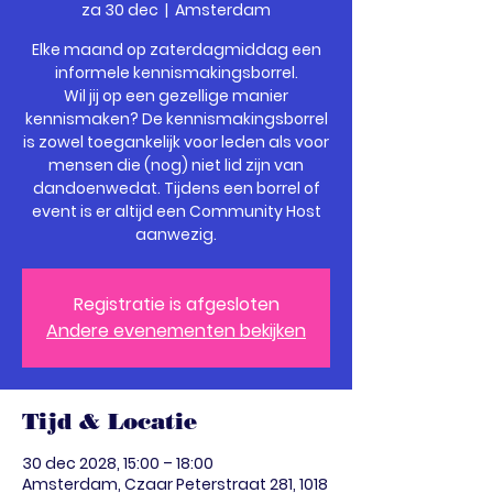
za 30 dec
  |  
Amsterdam
Elke maand op zaterdagmiddag een
informele kennismakingsborrel.
Wil jij op een gezellige manier
kennismaken? De kennismakingsborrel
is zowel toegankelijk voor leden als voor
mensen die (nog) niet lid zijn van
dandoenwedat. Tijdens een borrel of
event is er altijd een Community Host
Registratie is afgesloten
Andere evenementen bekijken
Tijd & Locatie
30 dec 2028, 15:00 – 18:00
Amsterdam, Czaar Peterstraat 281, 1018