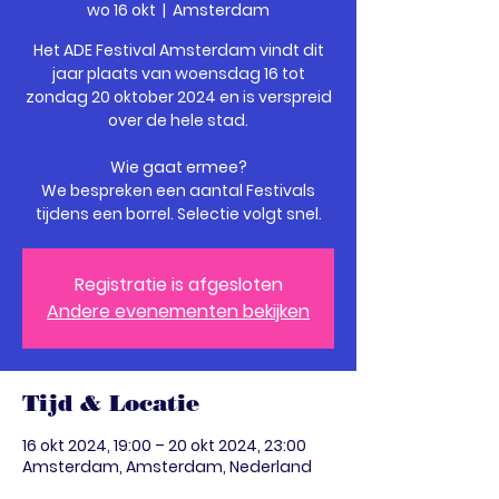
wo 16 okt
  |  
Amsterdam
Het ADE Festival Amsterdam vindt dit
jaar plaats van woensdag 16 tot
zondag 20 oktober 2024 en is verspreid
over de hele stad.
Wie gaat ermee?
We bespreken een aantal Festivals
tijdens een borrel. Selectie volgt snel.
Registratie is afgesloten
Andere evenementen bekijken
Tijd & Locatie
16 okt 2024, 19:00 – 20 okt 2024, 23:00
Amsterdam, Amsterdam, Nederland