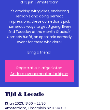
di 13 jun
  |  
Amsterdam
It’s cracking witty jokes, endearing
remarks and doing perfect
impressions, these comedians pick
numerous ways to get U going. Every
2nd Tuesday of the month, Studio/K
Comedy /Kafé, an open-mic comedy
event for those who dare!
Bring a friend!
Registratie is afgesloten
Andere evenementen bekijken
Tijd & Locatie
13 jun 2023, 18:00 – 22:30
Amsterdam, Timorplein 62, 1094 CC