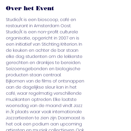
Over het Event
Studio/K is een bioscoop, café en 
restaurant in Amsterdam Oost. 
Studio/K is een non-profit culturele 
organisatie, opgericht in 2007 en is 
een initiatief van Stichting Kriterion. In 
de keuken en achter de bar staan 
elke dag studenten om de lekkerste 
gerechten en drankjes te bereiden. 
Seizoensgebonden en biologische 
producten staan centraal.
Bijkomen van de films of ontsnappen 
aan de dagelijkse sleur kan in het 
café, waar regelmatig verschillende 
muzikanten optreden. Elke laatste 
woensdag van de maand vindt Jazz 
in /K plaats waar vaak internationale 
Jazzartiesten te zien zijn. Daarnaast is 
het ook een podium aan upcoming 
artiesten en muziek collectieven. Ook 