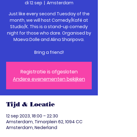
di 12 sep
  |  
Amsterdam
Just like every second Tuesday of the
month, we will host Comedy/Kafé at
Studio/K. This is a stand-up comedy
night for those who dare. Organised by
Maeva Dolle and Alina Sharipova.
Bring a friend!
Registratie is afgesloten
Andere evenementen bekijken
Tijd & Locatie
12 sep 2023, 18:00 – 22:30
Amsterdam, Timorplein 62, 1094 CC
Amsterdam, Nederland