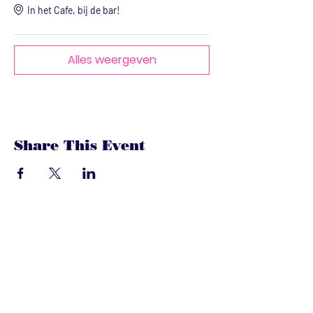
In het Cafe, bij de bar!
Alles weergeven
Share This Event
dandoenwedat.co
m
Heb je vragen? Een suggesties, of