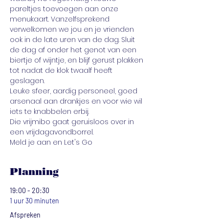
pareltjes toevoegen aan onze 
menukaart. Vanzelfsprekend 
verwelkomen we jou en je vrienden 
ook in de late uren van de dag. Sluit 
de dag af onder het genot van een 
biertje of wijntje, en blijf gerust plakken 
tot nadat de klok twaalf heeft 
geslagen.
Leuke sfeer, aardig personeel, goed 
arsenaal aan drankjes en voor wie wil 
iets te knabbelen erbij. 
Die vrijmibo gaat geruisloos over in 
een vrijdagavondborrel.
Meld je aan en Let's Go
Planning
19:00 - 20:30
1 uur 30 minuten
Afspreken