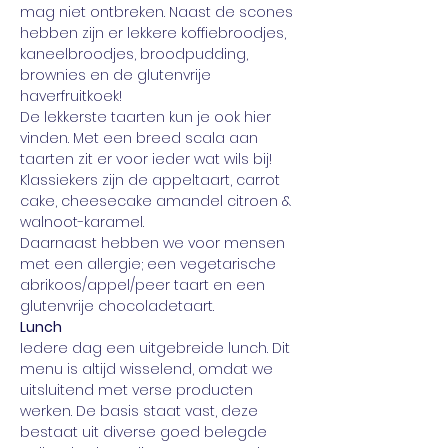
mag niet ontbreken. Naast de scones 
hebben zijn er lekkere koffiebroodjes, 
kaneelbroodjes, broodpudding, 
brownies en de glutenvrije 
haverfruitkoek!
De lekkerste taarten kun je ook hier 
vinden. Met een breed scala aan 
taarten zit er voor ieder wat wils bij! 
Klassiekers zijn de appeltaart, carrot 
cake, cheesecake amandel citroen & 
walnoot-karamel.
Daarnaast hebben we voor mensen 
met een allergie; een vegetarische 
abrikoos/appel/peer taart en een 
glutenvrije chocoladetaart.
Lunch
Iedere dag een uitgebreide lunch. Dit 
menu is altijd wisselend, omdat we 
uitsluitend met verse producten 
werken. De basis staat vast, deze 
bestaat uit diverse goed belegde 