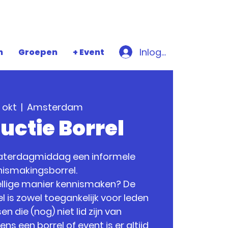
Inloggen
n
Groepen
+ Event
 okt
  |  
Amsterdam
uctie Borrel
aterdagmiddag een informele
nismakingsborrel.
ezellige manier kennismaken? De
 is zowel toegankelijk voor leden
n die (nog) niet lid zijn van
s een borrel of event is er altijd