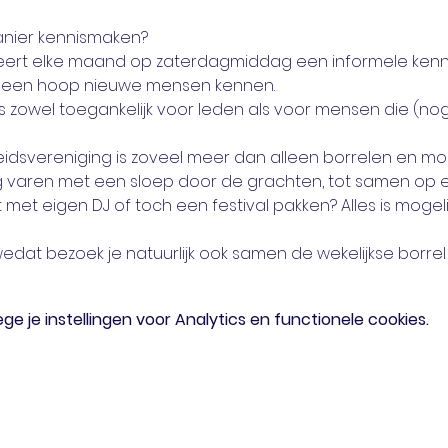
manier kennismaken? 
rt elke maand op zaterdagmiddag een informele kenni
je een hoop nieuwe mensen kennen. 
 zowel toegankelijk voor leden als voor mensen die (nog) n
heidsvereniging is zoveel meer dan alleen borrelen en mo
varen met een sloep door de grachten, tot samen op een
t eigen DJ of toch een festival pakken? Alles is mogelij
edat bezoek je natuurlijk ook samen de wekelijkse borrel
 je instellingen voor Analytics en functionele cookies.