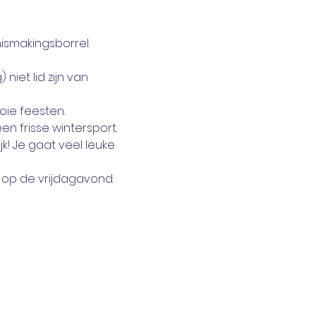
smakingsborrel.
iet lid zijn van 
oie feesten. 
 frisse wintersport. 
k! Je gaat veel leuke 
 op de vrijdagavond.