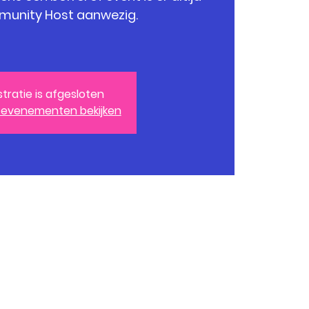
unity Host aanwezig.
stratie is afgesloten
 evenementen bekijken