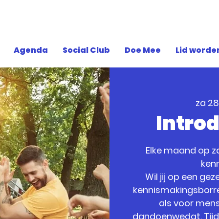
Agenda
Social Club
Doe Mee
Lid worde
za 28
Introd
Elke maand op z
ken
Wil jij op een g
kennismakingsborrel
als voor mense
dandoenwedat. Tijden