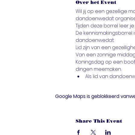
Over het Event
Wil jij op een gezellige 
dandoenwedat organisee
Tijden deze borrel leer 
De kennismakingsborrel is
dandoenwedat.
Lid zijn van een gezellig
Van een zonnige middag 
Koningsdag op een boot me
dingen meemaken.
Als lid van dandoenw
Google Maps is geblokkeerd vanwege
Share This Event