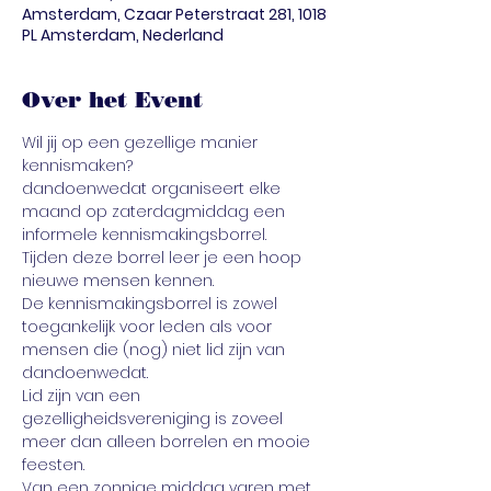
Amsterdam, Czaar Peterstraat 281, 1018
PL Amsterdam, Nederland
Over het Event
Wil jij op een gezellige manier 
kennismaken? 
dandoenwedat organiseert elke 
maand op zaterdagmiddag een 
informele kennismakingsborrel.
Tijden deze borrel leer je een hoop 
nieuwe mensen kennen. 
De kennismakingsborrel is zowel 
toegankelijk voor leden als voor 
mensen die (nog) niet lid zijn van 
dandoenwedat.
Lid zijn van een 
gezelligheidsvereniging is zoveel 
meer dan alleen borrelen en mooie 
feesten. 
Van een zonnige middag varen met 