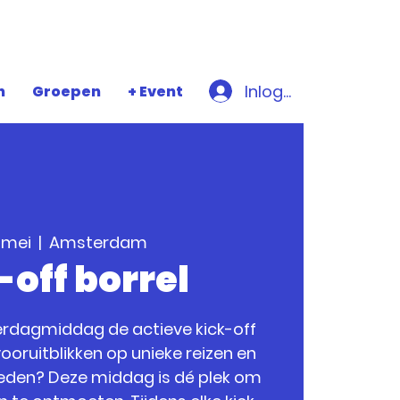
Inloggen
n
Groepen
+ Event
 mei
  |  
Amsterdam
-off borrel
erdagmiddag de actieve kick-off
t vooruitblikken op unieke reizen en
den? Deze middag is dé plek om