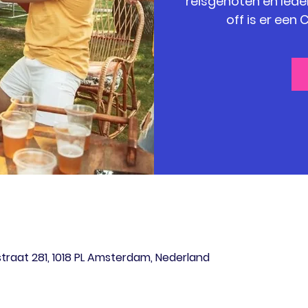
reisgenoten en leden
off is er ee
raat 281, 1018 PL Amsterdam, Nederland