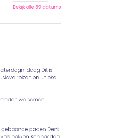
Bekijk alle 39 datums
aterdagmiddag. Dit is 
sieve reizen en unieke 
n smeden we samen 
e gebaande paden. Denk 
vals pakken, Koningsdag 