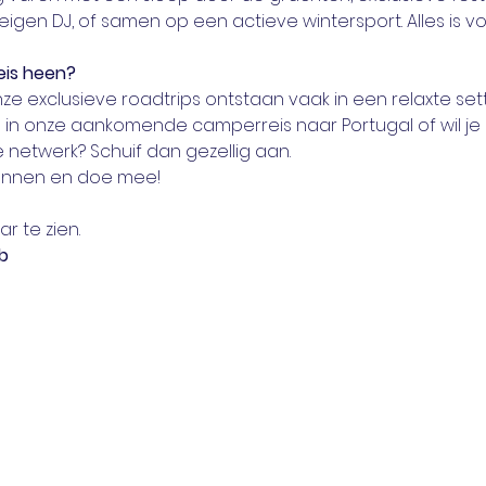
gen DJ, of samen op een actieve wintersport. Alles is vo
eis heen?
e exclusieve roadtrips ontstaan vaak in een relaxte set
e in onze aankomende camperreis naar Portugal of wil j
netwerk? Schuif dan gezellig aan.
lannen en doe mee!
ar te zien.
b