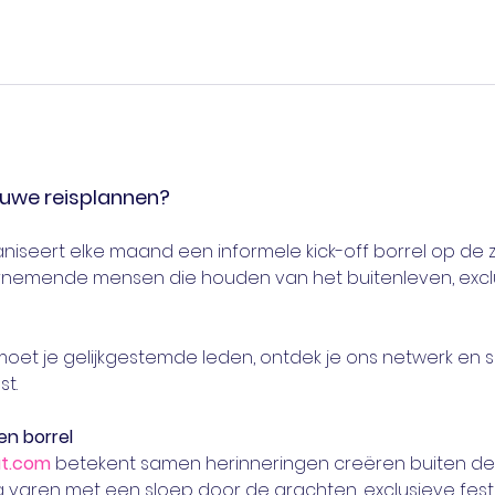
ieuwe reisplannen?
aniseert elke maand een informele kick-off borrel op de z
rnemende mensen die houden van het buitenleven, exclu
ntmoet je gelijkgestemde leden, ontdek je ons netwerk e
t.
en borrel
t.com
 betekent samen herinneringen creëren buiten d
varen met een sloep door de grachten, exclusieve festi