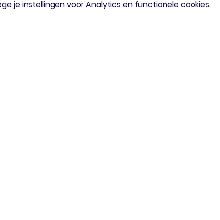
 je instellingen voor Analytics en functionele cookies.
om
Menu
iaal verzoek?
Home
of mail gerust
Agenda
Doe Mee
Lid Worden
Social Club
Lidmaatschap