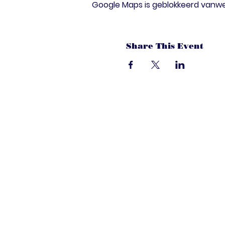
Google Maps is geblokkeerd vanwege
Share This Event
dandoenwedat.c
Heb je vragen? Een suggesties, of spec
laat het ons weten via de chat. Of bel 
onze ledenservice!