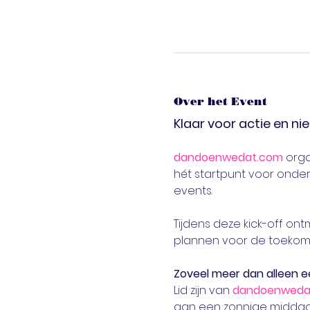
Over het Event
Klaar voor actie en n
dandoenwedat.com
 org
hét startpunt voor onde
events.
Tijdens deze kick-off o
plannen voor de toekoms
Zoveel meer dan alleen e
Lid zijn van 
dandoenweda
aan een zonnige middag 