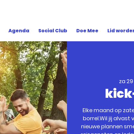
Agenda
Social Club
Doe Mee
Lid worde
za 29
kick
Elke maand op zat
borrel.Wil jij alvas
nieuwe plannen sme