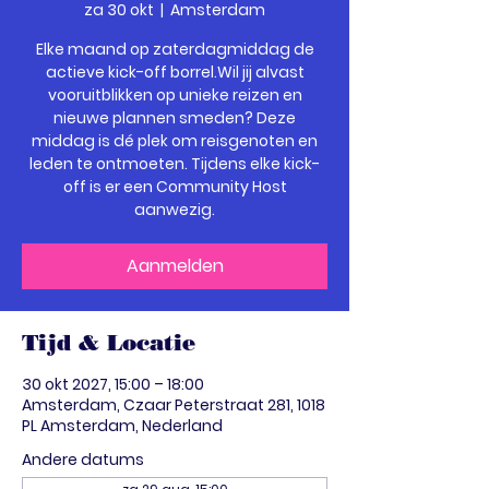
za 30 okt
  |  
Amsterdam
Elke maand op zaterdagmiddag de
actieve kick-off borrel.Wil jij alvast
vooruitblikken op unieke reizen en
nieuwe plannen smeden? Deze
middag is dé plek om reisgenoten en
leden te ontmoeten. Tijdens elke kick-
off is er een Community Host
aanwezig.
Aanmelden
Tijd & Locatie
30 okt 2027, 15:00 – 18:00
Amsterdam, Czaar Peterstraat 281, 1018
PL Amsterdam, Nederland
Andere datums