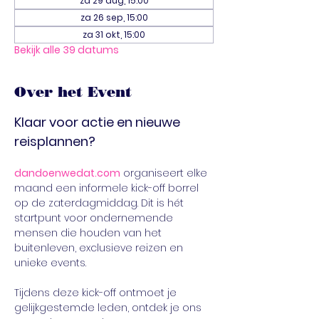
za 29 aug, 15:00
za 26 sep, 15:00
za 31 okt, 15:00
Bekijk alle 39 datums
Over het Event
Klaar voor actie en nieuwe 
reisplannen?
dandoenwedat.com
 organiseert elke 
maand een informele kick-off borrel 
op de zaterdagmiddag. Dit is hét 
startpunt voor ondernemende 
mensen die houden van het 
buitenleven, exclusieve reizen en 
unieke events.
Tijdens deze kick-off ontmoet je 
gelijkgestemde leden, ontdek je ons 