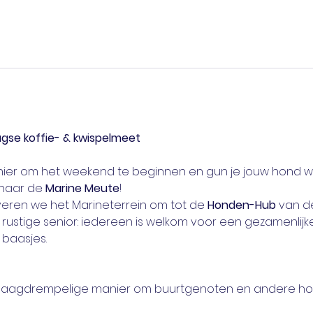
gse koffie- & kwispelmeet
manier om het weekend te beginnen en gun je jouw hond w
naar de 
Marine Meute
!
eren we het Marineterrein om tot de 
Honden-Hub
 van de
rustige senior: iedereen is welkom voor een gezamenlij
baasjes.
 laagdrempelige manier om buurtgenoten en andere ho