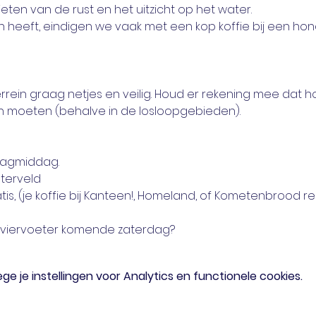
eten van de rust en het uitzicht op het water.
in heeft, eindigen we vaak met een kop koffie bij een hond
rein graag netjes en veilig. Houd er rekening mee dat 
ijn moeten (behalve in de losloopgebieden).
rdagmiddag.
pterveld
is, (je koffie bij Kanteen!, Homeland, of Kometenbrood reke
e viervoeter komende zaterdag?
 je instellingen voor Analytics en functionele cookies.