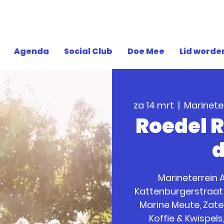
Agenda
Social Club
Doe Mee
Lid worde
za 14 mrt
  |  
Marinete
Roedel 
d
Marineterrein 
Kattenburgerstraat
Marine Meute, Zater
Koffie & Kwispel