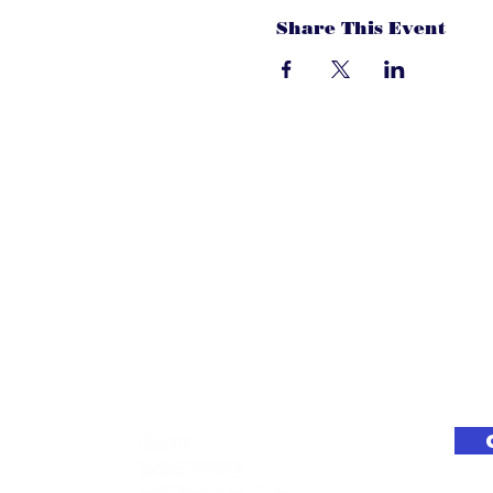
Share This Event
dandoenwedat.c
Heb je vragen? Een suggesties, of spec
laat het ons weten via de chat. Of bel 
onze ledenservice!