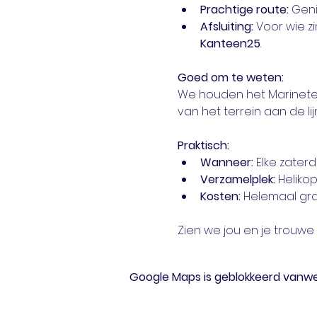
Prachtige route:
 Geni
Afsluiting:
 Voor wie z
Kanteen25
.
Goed om te weten:
We houden het Marineter
van het terrein aan de l
Praktisch:
Wanneer:
 Elke zate
Verzamelplek:
 Heliko
Kosten:
 Helemaal grat
Zien we jou en je trouw
Google Maps is geblokkeerd vanwege