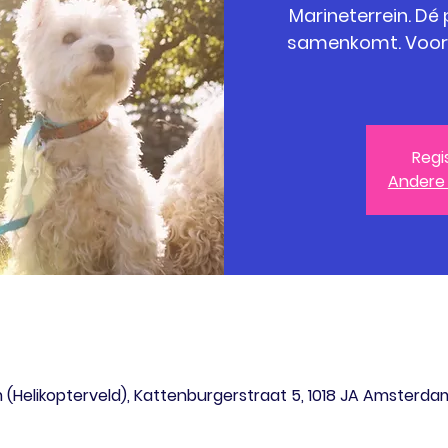
Marineterrein. Dé
samenkomt. Voor e
Regi
Andere
(Helikopterveld), Kattenburgerstraat 5, 1018 JA Amsterda