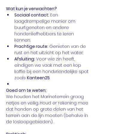
Wat kun je verwachten?
Sociaal contact:
 Een 
laagdrempelige manier om 
buurtgenoten en andere 
hondenliefhebbers te leren 
kennen.
Prachtige route:
 Genieten van de 
rust en het uitzicht op het water.
Afsluiting:
 Voor wie zin heeft, 
eindigen we vaak met een kop 
koffie bij een hondvriendelijke spot 
zoals 
Kanteen25
.
Goed om te weten:
We houden het Marineterrein graag 
netjes en veilig. Houd er rekening mee 
dat honden op grote delen van het 
terrein aan de lijn moeten (behalve in 
de losloopgebieden).