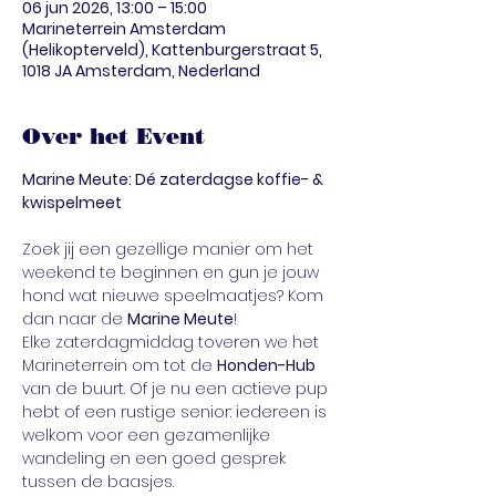
06 jun 2026, 13:00 – 15:00
Marineterrein Amsterdam
(Helikopterveld), Kattenburgerstraat 5,
1018 JA Amsterdam, Nederland
Over het Event
Marine Meute: Dé zaterdagse koffie- & 
kwispelmeet
Zoek jij een gezellige manier om het 
weekend te beginnen en gun je jouw 
hond wat nieuwe speelmaatjes? Kom 
dan naar de 
Marine Meute
!
Elke zaterdagmiddag toveren we het 
Marineterrein om tot de 
Honden-Hub
van de buurt. Of je nu een actieve pup 
hebt of een rustige senior: iedereen is 
welkom voor een gezamenlijke 
wandeling en een goed gesprek 
tussen de baasjes.