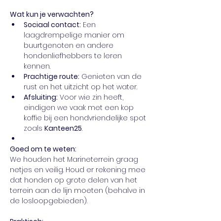
Wat kun je verwachten?
Sociaal contact:
 Een 
laagdrempelige manier om 
buurtgenoten en andere 
hondenliefhebbers te leren 
kennen.
Prachtige route:
 Genieten van de 
rust en het uitzicht op het water.
Afsluiting:
 Voor wie zin heeft, 
eindigen we vaak met een kop 
koffie bij een hondvriendelijke spot 
zoals 
Kanteen25
.
Goed om te weten:
We houden het Marineterrein graag 
netjes en veilig. Houd er rekening mee 
dat honden op grote delen van het 
terrein aan de lijn moeten (behalve in 
de losloopgebieden).