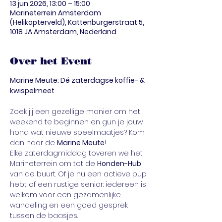
13 jun 2026, 13:00 – 15:00
Marineterrein Amsterdam
(Helikopterveld), Kattenburgerstraat 5,
1018 JA Amsterdam, Nederland
Over het Event
Marine Meute: Dé zaterdagse koffie- & 
kwispelmeet
Zoek jij een gezellige manier om het 
weekend te beginnen en gun je jouw 
hond wat nieuwe speelmaatjes? Kom 
dan naar de 
Marine Meute
!
Elke zaterdagmiddag toveren we het 
Marineterrein om tot de 
Honden-Hub
van de buurt. Of je nu een actieve pup 
hebt of een rustige senior: iedereen is 
welkom voor een gezamenlijke 
wandeling en een goed gesprek 
tussen de baasjes.