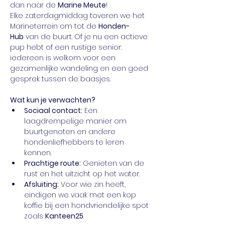
dan naar de 
Marine Meute
!
Elke zaterdagmiddag toveren we het 
Marineterrein om tot de 
Honden-
Hub
 van de buurt. Of je nu een actieve 
pup hebt of een rustige senior: 
iedereen is welkom voor een 
gezamenlijke wandeling en een goed 
gesprek tussen de baasjes.
Wat kun je verwachten?
Sociaal contact:
 Een 
laagdrempelige manier om 
buurtgenoten en andere 
hondenliefhebbers te leren 
kennen.
Prachtige route:
 Genieten van de 
rust en het uitzicht op het water.
Afsluiting:
 Voor wie zin heeft, 
eindigen we vaak met een kop 
koffie bij een hondvriendelijke spot 
zoals 
Kanteen25
.