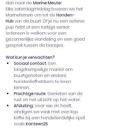
dan naar de 
Marine Meute
!
Elke zaterdagmiddag toveren we het 
Marineterrein om tot de 
Honden-
Hub
 van de buurt. Of je nu een actieve 
pup hebt of een rustige senior: 
iedereen is welkom voor een 
gezamenlijke wandeling en een goed 
gesprek tussen de baasjes.
Wat kun je verwachten?
Sociaal contact:
 Een 
laagdrempelige manier om 
buurtgenoten en andere 
hondenliefhebbers te leren 
kennen.
Prachtige route:
 Genieten van de 
rust en het uitzicht op het water.
Afsluiting:
 Voor wie zin heeft, 
eindigen we vaak met een kop 
koffie bij een hondvriendelijke spot 
zoals 
Kanteen25
.