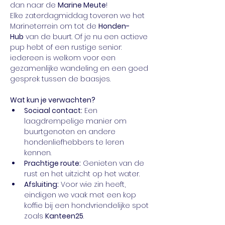
dan naar de 
Marine Meute
!
Elke zaterdagmiddag toveren we het 
Marineterrein om tot de 
Honden-
Hub
 van de buurt. Of je nu een actieve 
pup hebt of een rustige senior: 
iedereen is welkom voor een 
gezamenlijke wandeling en een goed 
gesprek tussen de baasjes.
Wat kun je verwachten?
Sociaal contact:
 Een 
laagdrempelige manier om 
buurtgenoten en andere 
hondenliefhebbers te leren 
kennen.
Prachtige route:
 Genieten van de 
rust en het uitzicht op het water.
Afsluiting:
 Voor wie zin heeft, 
eindigen we vaak met een kop 
koffie bij een hondvriendelijke spot 
zoals 
Kanteen25
.