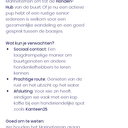
Marineterrein om tot de 
Honden-
Hub
 van de buurt. Of je nu een actieve 
pup hebt of een rustige senior: 
iedereen is welkom voor een 
gezamenlijke wandeling en een goed 
gesprek tussen de baasjes.
Wat kun je verwachten?
Sociaal contact:
 Een 
laagdrempelige manier om 
buurtgenoten en andere 
hondenliefhebbers te leren 
kennen.
Prachtige route:
 Genieten van de 
rust en het uitzicht op het water.
Afsluiting:
 Voor wie zin heeft, 
eindigen we vaak met een kop 
koffie bij een hondvriendelijke spot 
zoals 
Kanteen25
.
Goed om te weten:
We houden het Marineterrein graag 