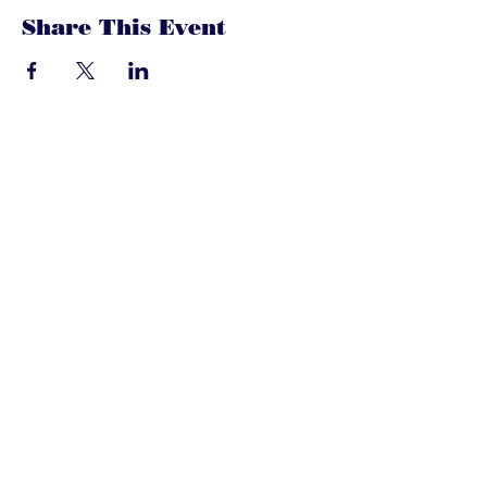
Share This Event
dandoenwedat.co
m
Heb je vragen? Een suggesties, of
speciaal verzoek? laat het ons
weten via de chat. Of bel of mail
gerust onze ledenservice!
Contact