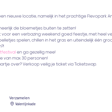
p een nieuwe locatie, namelijk in het prachtige Flevopark.
eerlijk de bloemetjes buiten te zetten!
nt voor een verbazing weekend goed feestje, met heel ve
elletjes spelen, chillen in het gras en uiteindelijk één groo
?! 
tfestival
 en ga gezellig mee!
e van max. 30 personen!
aartje over? Verkoop veilig je ticket via Ticketswap.
Verzamelen
Valentijnkade