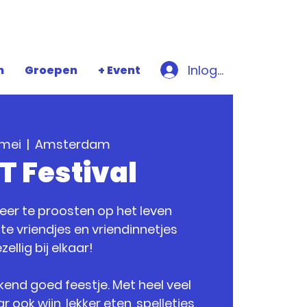
Inloggen
n
Groepen
+ Event
 mei
  |  
Amsterdam
T Festival
eer te proosten op het leven
ste vriendjes en vriendinnetjes
zellig bij elkaar!
end goed feestje. Met heel veel
 ook wijn, lekker eten, spelletjes,