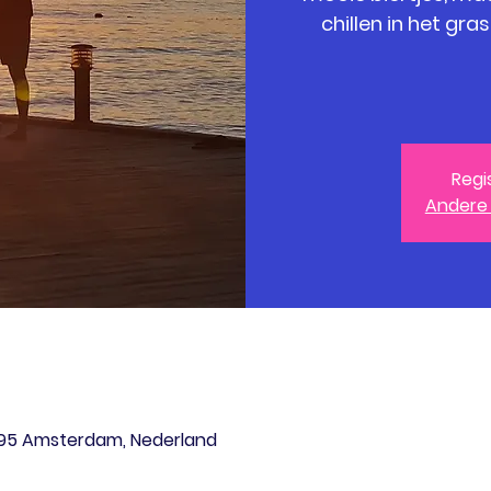
chillen in het gra
Regi
Andere
095 Amsterdam, Nederland