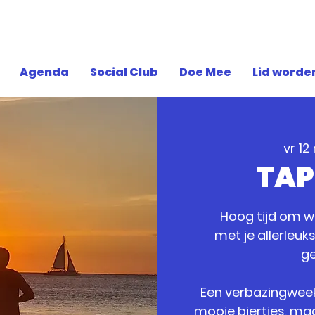
Agenda
Social Club
Doe Mee
Lid worde
vr 12
TAP
Hoog tijd om w
met je allerleuk
ge
Een verbazingweek
mooie biertjes, maar