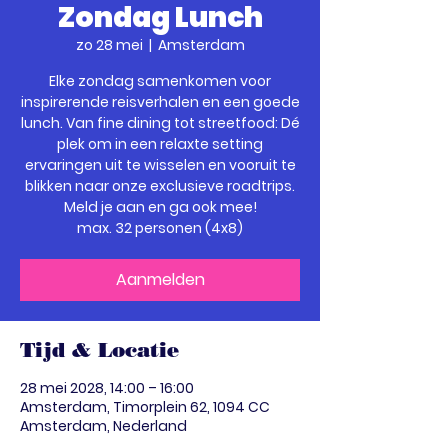
Zondag Lunch
zo 28 mei
  |  
Amsterdam
Elke zondag samenkomen voor
inspirerende reisverhalen en een goede
lunch. Van fine dining tot streetfood: Dé
plek om in een relaxte setting
ervaringen uit te wisselen en vooruit te
blikken naar onze exclusieve roadtrips.
Meld je aan en ga ook mee!
max. 32 personen (4x8)
Aanmelden
Tijd & Locatie
28 mei 2028, 14:00 – 16:00
Amsterdam, Timorplein 62, 1094 CC
Amsterdam, Nederland