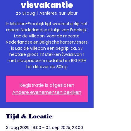
visvakantie
zo 31 aug
  |  
Asnières-sur-Blour
In Midden-Frankrijk ligt waarschijnlijk het
meest Nederlandse stukje van Frankrijk:
Lac de Villedon. Voor de meeste
Nederlandse en Belgische karpervissers
is Lac de Villedon een begrip. ca. 37
hectare groot, 13 stekken (waarvan 1
met slaapaccommodatie) en BIG FISH
tot dik over de 30kg!
Registratie is afgesloten
Andere evenementen bekijken
Tijd & Locatie
31 aug 2025, 19:00 – 04 sep 2025, 23:00