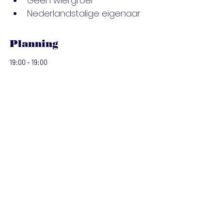
Geen wiergroei
Nederlandstalige eigenaar
Planning
19:00 - 19:00
4 dagen
Villedon visvakantie
Villedon
Alles weergeven
Share This Event