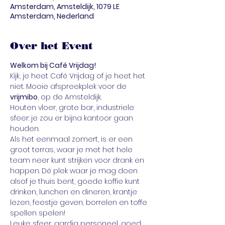
Amsterdam, Amsteldijk, 1079 LE
Amsterdam, Nederland
Over het Event
Welkom bij Café Vrijdag!
Kijk, je heet Café Vrijdag of je heet het 
niet. Mooie afspreekplek voor de 
vrijmibo
, op de Amsteldijk. 
Houten vloer, grote bar, industriele 
sfeer: je zou er bijna kantoor gaan 
houden. 
Als het eenmaal zomert, is er een 
groot terras, waar je met het hele 
team neer kunt strijken voor drank en 
happen. Dé plek waar je mag doen 
alsof je thuis bent, goede koffie kunt 
drinken, lunchen en dineren, krantje 
lezen, feestje geven, borrelen en toffe 
spellen spelen! 
Leuke sfeer, aardig personeel, goed 