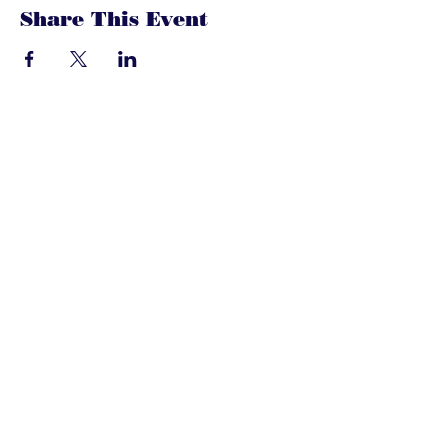
Share This Event
dandoenwedat.co
m
Heb je vragen? Een suggesties, of
speciaal verzoek? laat het ons
weten via de chat. Of bel of mail
gerust onze ledenservice!
Contact