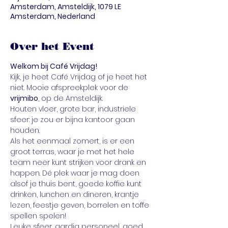
Amsterdam, Amsteldijk, 1079 LE
Amsterdam, Nederland
Over het Event
Welkom bij Café Vrijdag!
Kijk, je heet Café Vrijdag of je heet het 
niet. Mooie afspreekplek voor de 
vrijmibo
, op de Amsteldijk. 
Houten vloer, grote bar, industriele 
sfeer: je zou er bijna kantoor gaan 
houden. 
Als het eenmaal zomert, is er een 
groot terras, waar je met het hele 
team neer kunt strijken voor drank en 
happen. Dé plek waar je mag doen 
alsof je thuis bent, goede koffie kunt 
drinken, lunchen en dineren, krantje 
lezen, feestje geven, borrelen en toffe 
spellen spelen! 
Leuke sfeer, aardig personeel, goed 