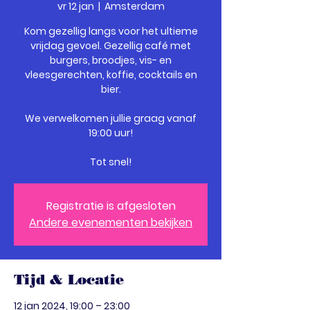
vr 12 jan
  |  
Amsterdam
Kom gezellig langs voor het ultieme
vrijdag gevoel. Gezellig café met
burgers, broodjes, vis- en
vleesgerechten, koffie, cocktails en
bier.
We verwelkomen jullie graag vanaf
19:00 uur!
Tot snel!
Registratie is afgesloten
Andere evenementen bekijken
Tijd & Locatie
12 jan 2024, 19:00 – 23:00