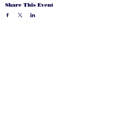
Share This Event
dandoenwedat.co
m
Heb je vragen? Een suggesties, of
speciaal verzoek? laat het ons
weten via de chat. Of bel of mail
gerust onze ledenservice!
Contact