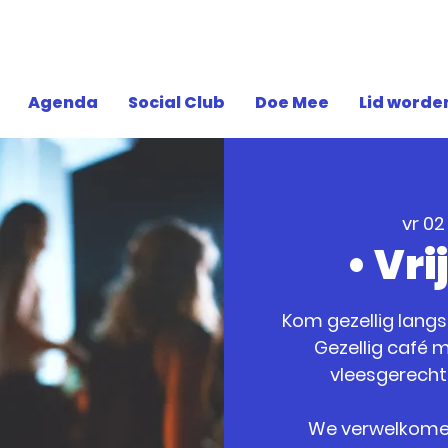
Agenda
Social Club
Doe Mee
Lid worde
vr 02
• Vri
Kom gezellig langs
Gezellig café m
vleesgerechten
We verwelkomen 