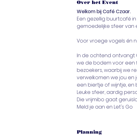
Over het Event
Welkom bij Café Czaar. 
Een gezellig buurtcafé i
gemoedelijke sfeer van 
In de ochtend ontvangt 
we de bodem voor een fi
bezoekers, waarbij we r
verwelkomen we jou en je
een biertje of wijntje, en
Leuke sfeer, aardig perso
Die vrijmibo gaat geruisl
Meld je aan en Let's Go
Planning