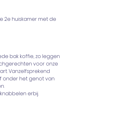
je 2e huiskamer met de 
e bak koffie, zo leggen 
nchgerechten voor onze 
rt. Vanzelfsprekend 
af onder het genot van 
n.
knabbelen erbij. 