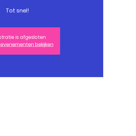
Tot snel!
stratie is afgesloten
 evenementen bekijken