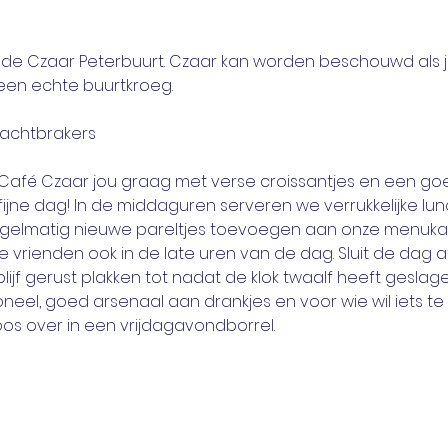
n de Czaar Peterbuurt. Czaar kan worden beschouwd als 
een echte buurtkroeg.
Café Czaar jou graag met verse croissantjes en een goed
jne dag! In de middaguren serveren we verrukkelijke lu
egelmatig nieuwe pareltjes toevoegen aan onze menukaa
 vrienden ook in de late uren van de dag. Sluit de dag 
 blijf gerust plakken tot nadat de klok twaalf heeft geslage
neel, goed arsenaal aan drankjes en voor wie wil iets te 
oos over in een vrijdagavondborrel.