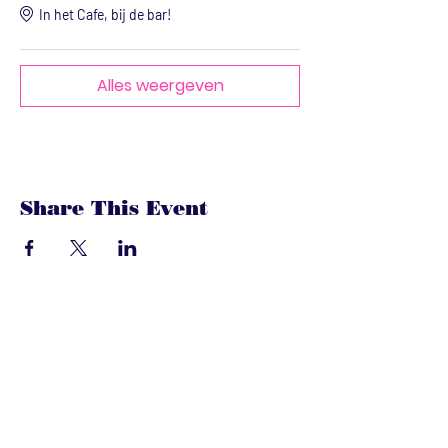
In het Cafe, bij de bar!
Alles weergeven
Share This Event
dandoenwedat.co
m
Heb je vragen? Een suggesties, of