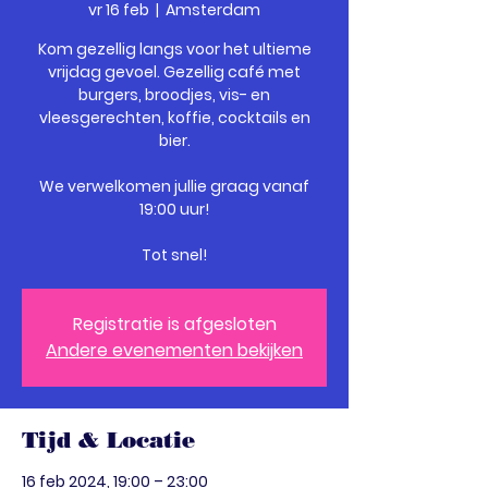
vr 16 feb
  |  
Amsterdam
Kom gezellig langs voor het ultieme
vrijdag gevoel. Gezellig café met
burgers, broodjes, vis- en
vleesgerechten, koffie, cocktails en
bier.
We verwelkomen jullie graag vanaf
19:00 uur!
Tot snel!
Registratie is afgesloten
Andere evenementen bekijken
Tijd & Locatie
16 feb 2024, 19:00 – 23:00