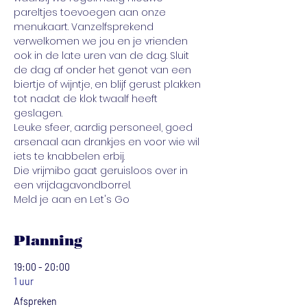
pareltjes toevoegen aan onze 
menukaart. Vanzelfsprekend 
verwelkomen we jou en je vrienden 
ook in de late uren van de dag. Sluit 
de dag af onder het genot van een 
biertje of wijntje, en blijf gerust plakken 
tot nadat de klok twaalf heeft 
geslagen.
Leuke sfeer, aardig personeel, goed 
arsenaal aan drankjes en voor wie wil 
iets te knabbelen erbij. 
Die vrijmibo gaat geruisloos over in 
een vrijdagavondborrel.
Meld je aan en Let's Go
Planning
19:00 - 20:00
1 uur
Afspreken