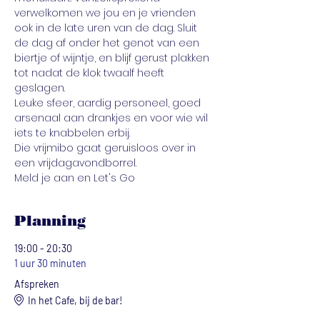
verwelkomen we jou en je vrienden 
ook in de late uren van de dag. Sluit 
de dag af onder het genot van een 
biertje of wijntje, en blijf gerust plakken 
tot nadat de klok twaalf heeft 
geslagen.
Leuke sfeer, aardig personeel, goed 
arsenaal aan drankjes en voor wie wil 
iets te knabbelen erbij. 
Die vrijmibo gaat geruisloos over in 
een vrijdagavondborrel.
Meld je aan en Let's Go
Planning
19:00 - 20:30
1 uur 30 minuten
Afspreken
In het Cafe, bij de bar!