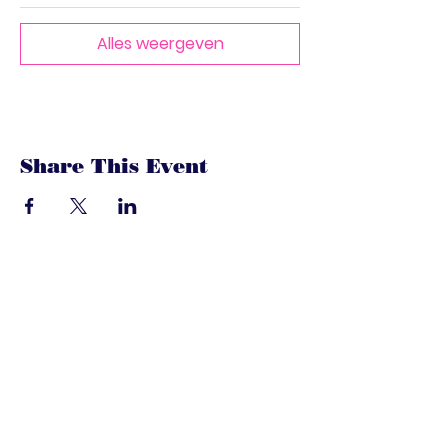
Alles weergeven
Share This Event
dandoenwedat.co
m
Heb je vragen? Een suggesties, of
speciaal verzoek? laat het ons