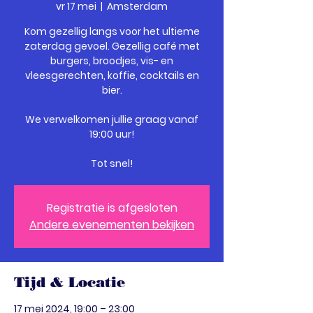
vr 17 mei
  |  
Amsterdam
Kom gezellig langs voor het ultieme
zaterdag gevoel. Gezellig café met
burgers, broodjes, vis- en
vleesgerechten, koffie, cocktails en
bier.
We verwelkomen jullie graag vanaf
19:00 uur!
Tot snel!
Registratie is afgesloten
Andere evenementen bekijken
Tijd & Locatie
17 mei 2024, 19:00 – 23:00