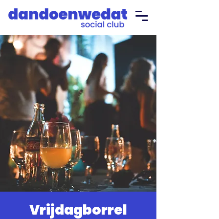
Vrijdagborrel