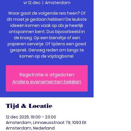
vr 12 dec
  |  
Amsterdam
Waar gaat de volgende reis heen? Of
dit moet je gedaan hebben! De leukste
ideeën komen vaak op als je heerlijk
ontspannen bent. Dus bijvoorbeeld in
de kroeg. Op een bierviltje of een
papieren servetje. Of tijdens een goed
gesprek. Genoeg reden om langs te
komen op de vrijdagborrel.
Registratie is afgesloten
Andere evenementen bekijken
Tijd & Locatie
12 dec 2025, 19:00 – 23:00
Amsterdam, Linnaeusstraat 79, 1093 EK
Amsterdam, Nederland