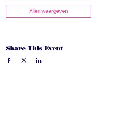
Alles weergeven
Share This Event
dandoenwedat.co
m
Heb je vragen? Een suggesties, of
speciaal verzoek? laat het ons
weten via de chat. Of bel of mail