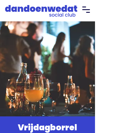
Vrijdagborrel