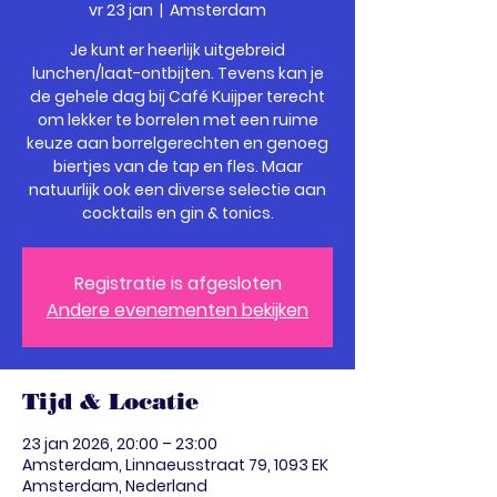
vr 23 jan
  |  
Amsterdam
Je kunt er heerlijk uitgebreid
lunchen/laat-ontbijten. Tevens kan je
de gehele dag bij Café Kuijper terecht
om lekker te borrelen met een ruime
keuze aan borrelgerechten en genoeg
biertjes van de tap en fles. Maar
natuurlijk ook een diverse selectie aan
cocktails en gin & tonics.
Registratie is afgesloten
Andere evenementen bekijken
Tijd & Locatie
23 jan 2026, 20:00 – 23:00
Amsterdam, Linnaeusstraat 79, 1093 EK
Amsterdam, Nederland