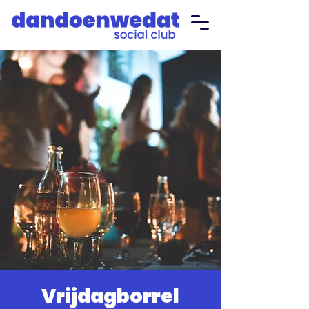
Vrijdagborrel