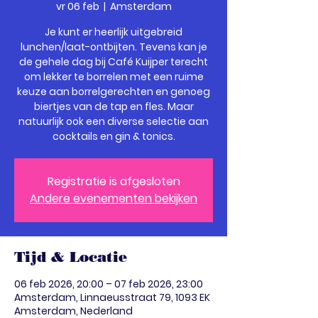
vr 06 feb
  |  
Amsterdam
Je kunt er heerlijk uitgebreid
lunchen/laat-ontbijten. Tevens kan je
de gehele dag bij Café Kuijper terecht
om lekker te borrelen met een ruime
keuze aan borrelgerechten en genoeg
biertjes van de tap en fles. Maar
natuurlijk ook een diverse selectie aan
cocktails en gin & tonics.
Registratie is afgesloten
Andere evenementen bekijken
Tijd & Locatie
06 feb 2026, 20:00 – 07 feb 2026, 23:00
Amsterdam, Linnaeusstraat 79, 1093 EK
Amsterdam, Nederland