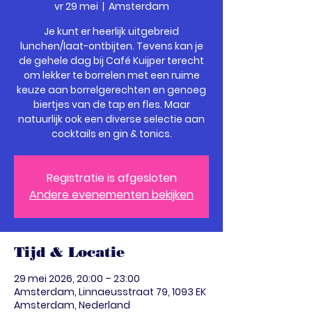
vr 29 mei
  |  
Amsterdam
Je kunt er heerlijk uitgebreid
lunchen/laat-ontbijten. Tevens kan je
de gehele dag bij Café Kuijper terecht
om lekker te borrelen met een ruime
keuze aan borrelgerechten en genoeg
biertjes van de tap en fles. Maar
natuurlijk ook een diverse selectie aan
cocktails en gin & tonics.
Registratie is afgesloten
Andere evenementen bekijken
Tijd & Locatie
29 mei 2026, 20:00 – 23:00
Amsterdam, Linnaeusstraat 79, 1093 EK
Amsterdam, Nederland