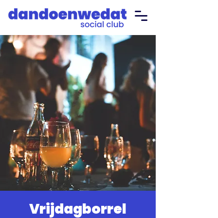
Vrijdagborrel