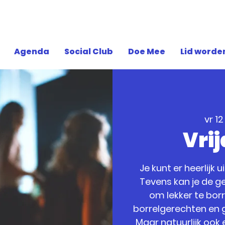
Agenda
Social Club
Doe Mee
Lid worde
vr 12
Vri
Je kunt er heerlijk 
Tevens kan je de ge
om lekker te bor
borrelgerechten en g
Maar natuurlijk ook 