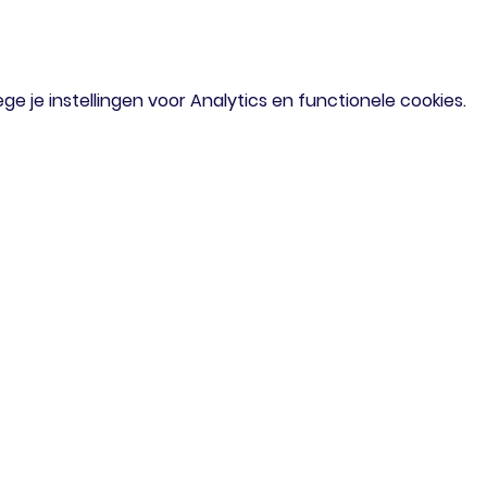
 je instellingen voor Analytics en functionele cookies.
om
Menu
iaal verzoek?
Home
of mail gerust
Agenda
Doe Mee