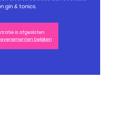
n gin & tonics.
stratie is afgesloten
 evenementen bekijken