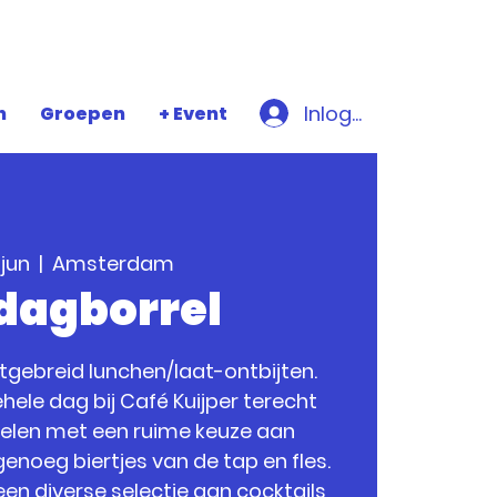
Inloggen
n
Groepen
+ Event
 jun
  |  
Amsterdam
jdagborrel
uitgebreid lunchen/laat-ontbijten.
hele dag bij Café Kuijper terecht
relen met een ruime keuze aan
enoeg biertjes van de tap en fles.
een diverse selectie aan cocktails