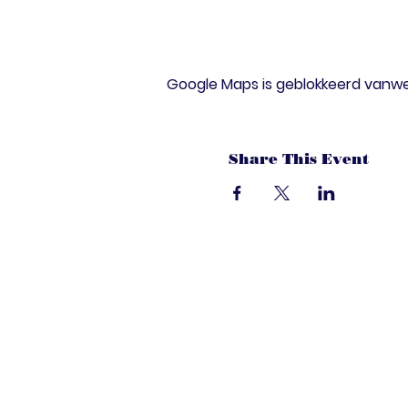
Google Maps is geblokkeerd vanwege
Share This Event
dandoenwedat.c
Heb je vragen? Een suggesties, of spec
laat het ons weten via de chat. Of bel 
onze ledenservice!