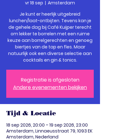
vr 18 sep
  |  
Amsterdam
Je kunt er heerlijk uitgebreid
lunchen/laat-ontbijten. Tevens kan je
de gehele dag bij Café Kuijper terecht
om lekker te borrelen met een ruime
keuze aan borrelgerechten en genoeg
biertjes van de tap en fles. Maar
natuurlijk ook een diverse selectie aan
cocktails en gin & tonics.
Registratie is afgesloten
Andere evenementen bekijken
Tijd & Locatie
18 sep 2026, 20:00 – 19 sep 2026, 23:00
Amsterdam, Linnaeusstraat 79, 1093 EK
Amsterdam, Nederland