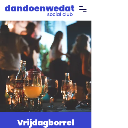
Vrijdagborrel