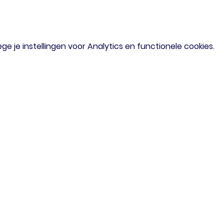
 je instellingen voor Analytics en functionele cookies.
om
Menu
iaal verzoek?
Home
of mail gerust
Agenda
Doe Mee