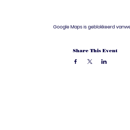
Google Maps is geblokkeerd vanwege
Share This Event
dandoenwedat.c
Heb je vragen? Een suggesties, of spec
laat het ons weten via de chat. Of bel 
onze ledenservice!