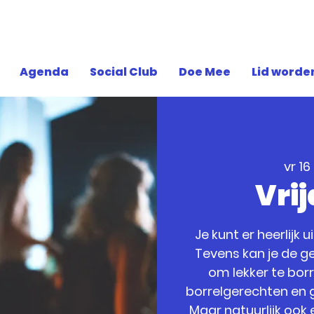
Agenda
Social Club
Doe Mee
Lid worde
vr 16
Vri
Je kunt er heerlijk 
Tevens kan je de ge
om lekker te bor
borrelgerechten en g
Maar natuurlijk ook 