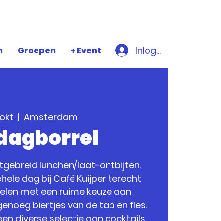
Inloggen
n
Groepen
+ Event
 okt
  |  
Amsterdam
jdagborrel
uitgebreid lunchen/laat-ontbijten.
hele dag bij Café Kuijper terecht
relen met een ruime keuze aan
enoeg biertjes van de tap en fles.
een diverse selectie aan cocktails