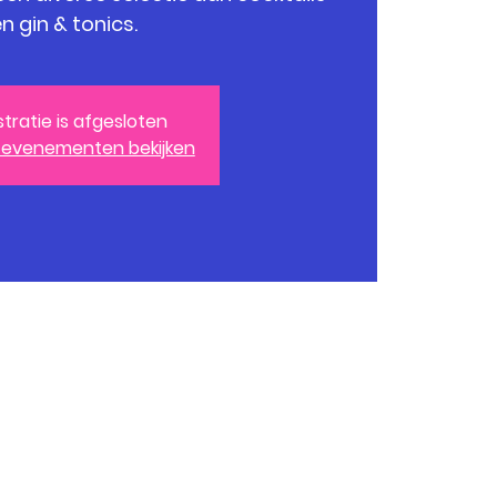
n gin & tonics.
stratie is afgesloten
 evenementen bekijken