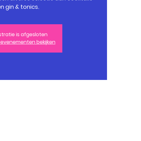
n gin & tonics.
stratie is afgesloten
 evenementen bekijken