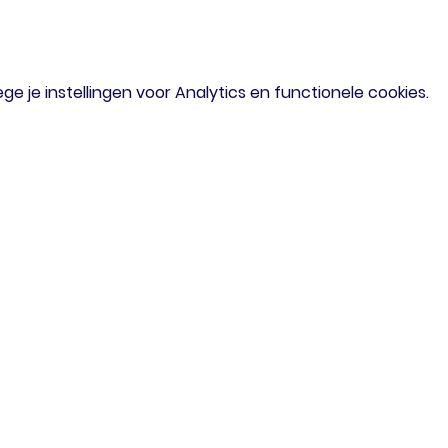
 je instellingen voor Analytics en functionele cookies.
om
Menu
iaal verzoek?
Home
of mail gerust
Agenda
Doe Mee