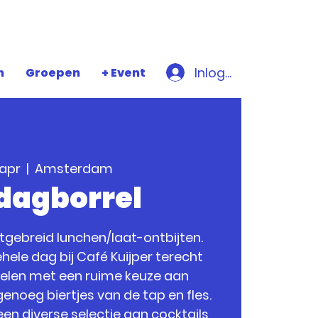
Inloggen
n
Groepen
+ Event
 apr
  |  
Amsterdam
jdagborrel
uitgebreid lunchen/laat-ontbijten.
hele dag bij Café Kuijper terecht
relen met een ruime keuze aan
enoeg biertjes van de tap en fles.
een diverse selectie aan cocktails