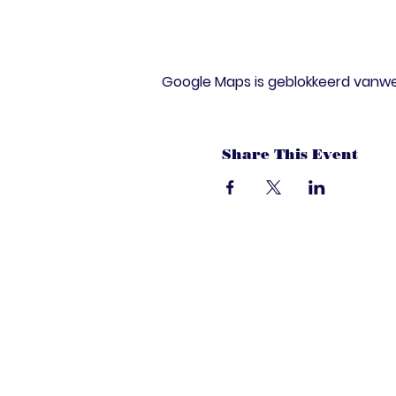
Google Maps is geblokkeerd vanwege
Share This Event
dandoenwedat.c
Heb je vragen? Een suggesties, of spec
laat het ons weten via de chat. Of bel 
onze ledenservice!