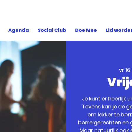
Agenda
Social Club
Doe Mee
Lid worde
vr 16
Vri
Je kunt er heerlijk 
Tevens kan je de ge
om lekker te bor
borrelgerechten en g
Maar natuurlijk ook 