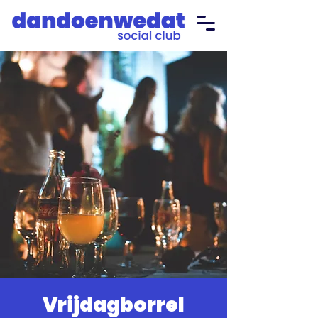
Vrijdagborrel