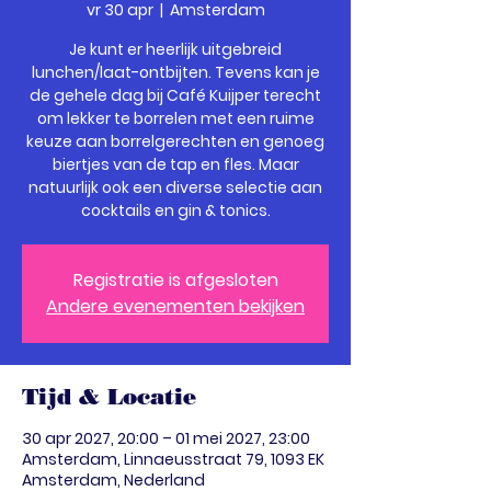
vr 30 apr
  |  
Amsterdam
Je kunt er heerlijk uitgebreid
lunchen/laat-ontbijten. Tevens kan je
de gehele dag bij Café Kuijper terecht
om lekker te borrelen met een ruime
keuze aan borrelgerechten en genoeg
biertjes van de tap en fles. Maar
natuurlijk ook een diverse selectie aan
cocktails en gin & tonics.
Registratie is afgesloten
Andere evenementen bekijken
Tijd & Locatie
30 apr 2027, 20:00 – 01 mei 2027, 23:00
Amsterdam, Linnaeusstraat 79, 1093 EK
Amsterdam, Nederland