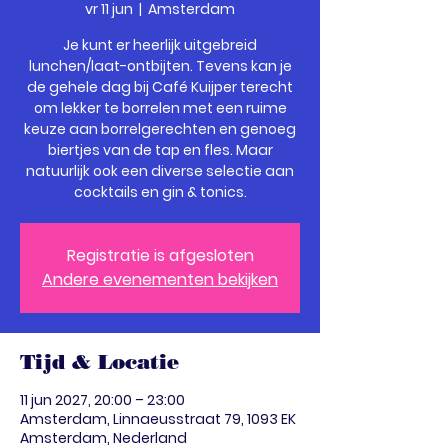
vr 11 jun
  |  
Amsterdam
Je kunt er heerlijk uitgebreid
lunchen/laat-ontbijten. Tevens kan je
de gehele dag bij Café Kuijper terecht
om lekker te borrelen met een ruime
keuze aan borrelgerechten en genoeg
biertjes van de tap en fles. Maar
natuurlijk ook een diverse selectie aan
cocktails en gin & tonics.
Registratie is afgesloten
Andere evenementen bekijken
Tijd & Locatie
11 jun 2027, 20:00 – 23:00
Amsterdam, Linnaeusstraat 79, 1093 EK
Amsterdam, Nederland