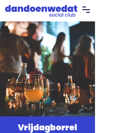
Vrijdagborrel