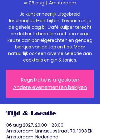
vr 06 aug
  |  
Amsterdam
Je kunt er heerlijk uitgebreid
lunchen/laat-ontbijten. Tevens kan je
de gehele dag bij Café Kuijper terecht
om lekker te borrelen met een ruime
keuze aan borrelgerechten en genoeg
biertjes van de tap en fles. Maar
natuurlijk ook een diverse selectie aan
cocktails en gin & tonics.
Registratie is afgesloten
Andere evenementen bekijken
Tijd & Locatie
06 aug 2027, 20:00 – 23:00
Amsterdam, Linnaeusstraat 79, 1093 EK
Amsterdam, Nederland