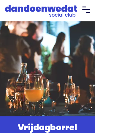
Vrijdagborrel