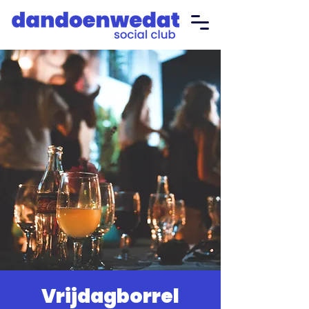
Vrijdagborrel