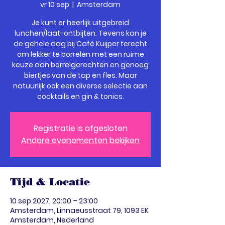
vr 10 sep
  |  
Amsterdam
Je kunt er heerlijk uitgebreid
lunchen/laat-ontbijten. Tevens kan je
de gehele dag bij Café Kuijper terecht
om lekker te borrelen met een ruime
keuze aan borrelgerechten en genoeg
biertjes van de tap en fles. Maar
natuurlijk ook een diverse selectie aan
cocktails en gin & tonics.
Registratie is afgesloten
Andere evenementen bekijken
Tijd & Locatie
10 sep 2027, 20:00 – 23:00
Amsterdam, Linnaeusstraat 79, 1093 EK
Amsterdam, Nederland