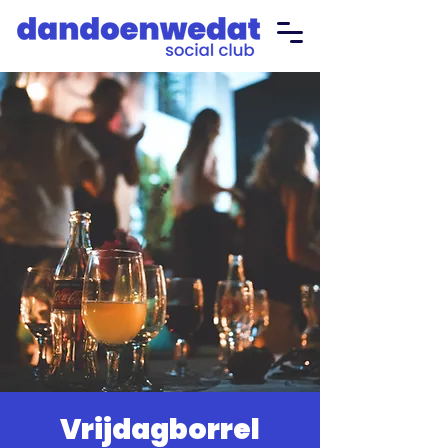
Vrijdagborrel