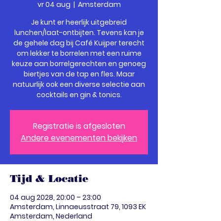
vr 04 aug
  |  
Amsterdam
Je kunt er heerlijk uitgebreid
lunchen/laat-ontbijten. Tevens kan je
de gehele dag bij Café Kuijper terecht
om lekker te borrelen met een ruime
keuze aan borrelgerechten en genoeg
biertjes van de tap en fles. Maar
natuurlijk ook een diverse selectie aan
cocktails en gin & tonics.
Registratie is afgesloten
Andere evenementen bekijken
Tijd & Locatie
04 aug 2028, 20:00 – 23:00
Amsterdam, Linnaeusstraat 79, 1093 EK
Amsterdam, Nederland