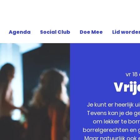
Agenda
Social Club
Doe Mee
Lid worde
vr 18
Vri
Je kunt er heerlijk 
Tevens kan je de ge
om lekker te bor
borrelgerechten en g
Maar natuurlijk ook 