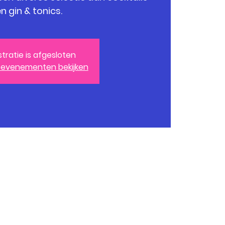
n gin & tonics.
stratie is afgesloten
 evenementen bekijken