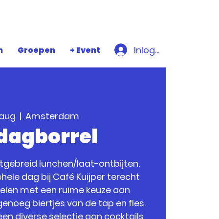
Inloggen
n
Groepen
+ Event
 aug
  |  
Amsterdam
jdagborrel
uitgebreid lunchen/laat-ontbijten.
hele dag bij Café Kuijper terecht
relen met een ruime keuze aan
enoeg biertjes van de tap en fles.
een diverse selectie aan cocktails