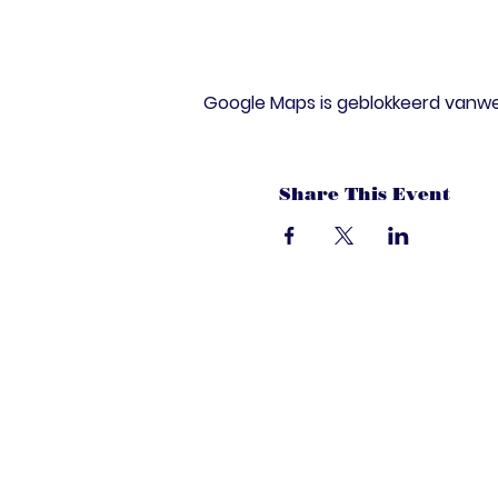
Google Maps is geblokkeerd vanwege
Share This Event
dandoenwedat.c
Heb je vragen? Een suggesties, of spec
laat het ons weten via de chat. Of bel 
onze ledenservice!