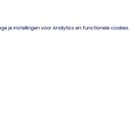
 je instellingen voor Analytics en functionele cookies.
om
Menu
iaal verzoek?
Home
of mail gerust
Agenda
Doe Mee