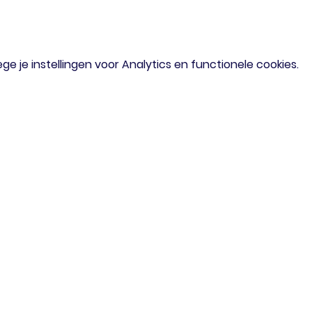
 je instellingen voor Analytics en functionele cookies.
om
Menu
iaal verzoek?
Home
of mail gerust
Agenda
Doe Mee