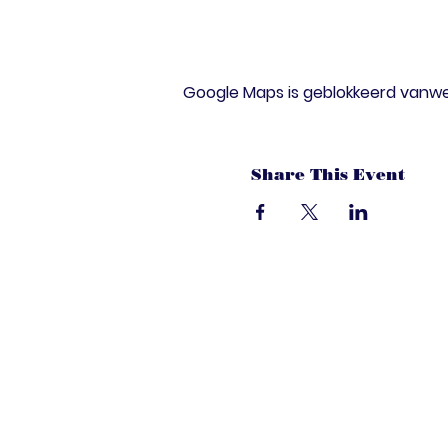
Google Maps is geblokkeerd vanwege
Share This Event
dandoenwedat.c
Heb je vragen? Een suggesties, of spec
laat het ons weten via de chat. Of bel 
onze ledenservice!