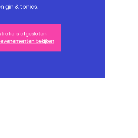
n gin & tonics.
stratie is afgesloten
 evenementen bekijken