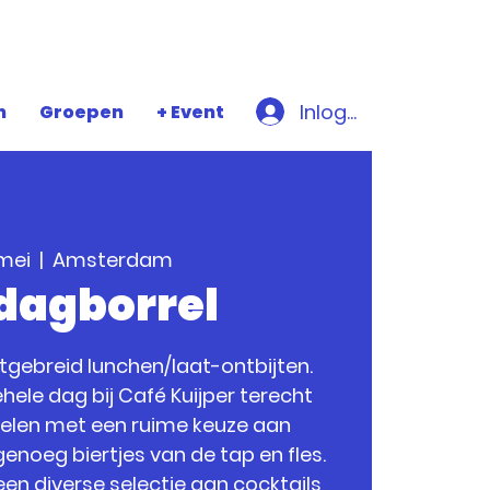
Inloggen
n
Groepen
+ Event
 mei
  |  
Amsterdam
jdagborrel
uitgebreid lunchen/laat-ontbijten.
hele dag bij Café Kuijper terecht
relen met een ruime keuze aan
enoeg biertjes van de tap en fles.
een diverse selectie aan cocktails