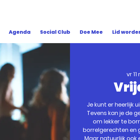
Agenda
Social Club
Doe Mee
Lid worde
vr 11
Vri
Je kunt er heerlijk 
Tevens kan je de ge
om lekker te bor
borrelgerechten en g
Maar natuurlijk ook 