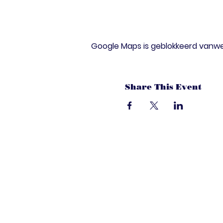
Google Maps is geblokkeerd vanwege
Share This Event
dandoenwedat.c
Heb je vragen? Een suggesties, of spec
laat het ons weten via de chat. Of bel 
onze ledenservice!