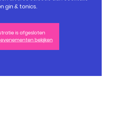
n gin & tonics.
stratie is afgesloten
 evenementen bekijken