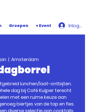
Inloggen
n
Groepen
+ Event
 jan
  |  
Amsterdam
jdagborrel
uitgebreid lunchen/laat-ontbijten.
hele dag bij Café Kuijper terecht
relen met een ruime keuze aan
enoeg biertjes van de tap en fles.
een diverse selectie aan cocktails