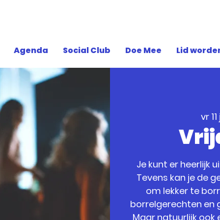
Agenda
Social Club
Doe Mee
Lid worde
vr 11
Vri
Je kunt er heerlijk 
Tevens kan je de ge
om lekker te bor
borrelgerechten en g
Maar natuurlijk ook 