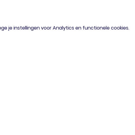
 je instellingen voor Analytics en functionele cookies.
om
Menu
iaal verzoek?
Home
of mail gerust
Agenda
Doe Mee