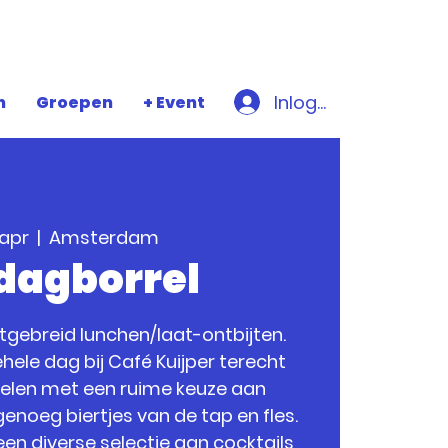
Inloggen
n
Groepen
+ Event
 apr
  |  
Amsterdam
jdagborrel
uitgebreid lunchen/laat-ontbijten.
hele dag bij Café Kuijper terecht
relen met een ruime keuze aan
enoeg biertjes van de tap en fles.
een diverse selectie aan cocktails