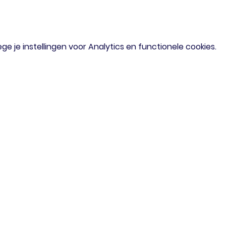
 je instellingen voor Analytics en functionele cookies.
om
Menu
iaal verzoek?
Home
of mail gerust
Agenda
Doe Mee