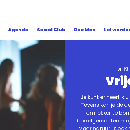
Agenda
Social Club
Doe Mee
Lid worde
vr 19
Vri
Je kunt er heerlijk 
Tevens kan je de ge
om lekker te bor
borrelgerechten en g
Maar natuurlijk ook 