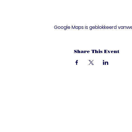
Google Maps is geblokkeerd vanwege
Share This Event
dandoenwedat.c
Heb je vragen? Een suggesties, of spec
laat het ons weten via de chat. Of bel 
onze ledenservice!