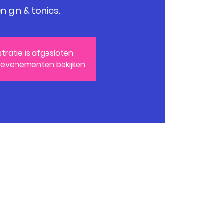
n gin & tonics.
stratie is afgesloten
 evenementen bekijken