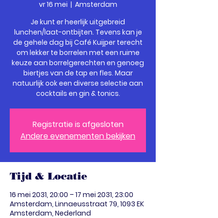
vr 16 mei
  |  
Amsterdam
Je kunt er heerlijk uitgebreid
lunchen/laat-ontbijten. Tevens kan je
de gehele dag bij Café Kuijper terecht
om lekker te borrelen met een ruime
keuze aan borrelgerechten en genoeg
biertjes van de tap en fles. Maar
natuurlijk ook een diverse selectie aan
cocktails en gin & tonics.
Registratie is afgesloten
Andere evenementen bekijken
Tijd & Locatie
16 mei 2031, 20:00 – 17 mei 2031, 23:00
Amsterdam, Linnaeusstraat 79, 1093 EK
Amsterdam, Nederland