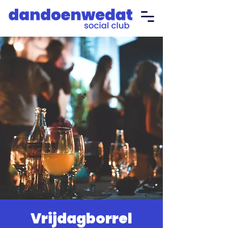
Vrijdagborrel