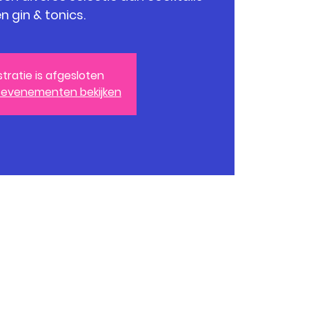
n gin & tonics.
stratie is afgesloten
 evenementen bekijken