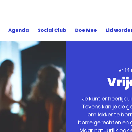
Agenda
Social Club
Doe Mee
Lid worde
vr 14
Vri
Je kunt er heerlijk 
Tevens kan je de ge
om lekker te bor
borrelgerechten en g
Maar natuurlijk ook 