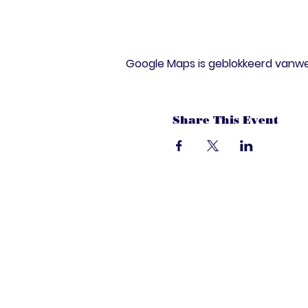
Google Maps is geblokkeerd vanwege
Share This Event
dandoenwedat.c
Heb je vragen? Een suggesties, of spec
laat het ons weten via de chat. Of bel 
onze ledenservice!