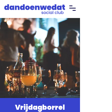
Vrijdagborrel