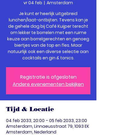
vr 04 feb
  |  
Amsterdam
Je kunt er heerlijk uitgebreid
lunchen/laat-ontbijten. Tevens kan je
de gehele dag bij Café Kuijper terecht
om lekker te borrelen met een ruime
keuze aan borrelgerechten en genoeg
biertjes van de tap en fles. Maar
natuurlijk ook een diverse selectie aan
cocktails en gin & tonics.
Registratie is afgesloten
Andere evenementen bekijken
Tijd & Locatie
04 feb 2033, 20:00 – 05 feb 2033, 23:00
Amsterdam, Linnaeusstraat 79, 1093 EK
Amsterdam, Nederland