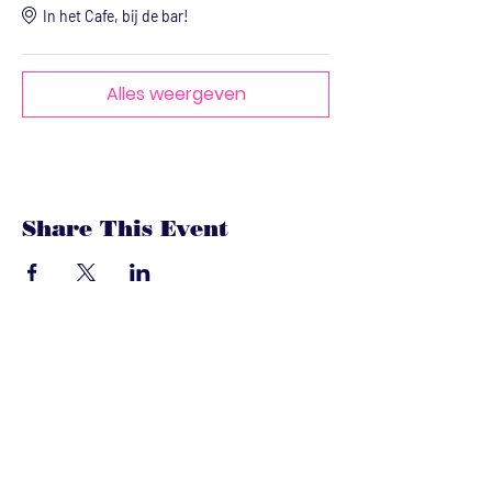
In het Cafe, bij de bar!
Alles weergeven
Share This Event
dandoenwedat.co
m
Heb je vragen? Een suggesties, of